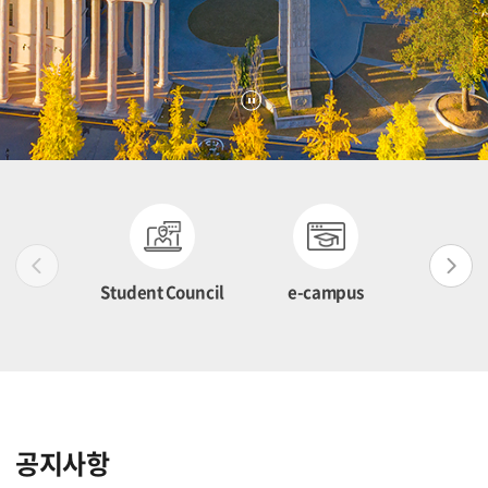
Student Council
e-campus
Int
certi
공지사항