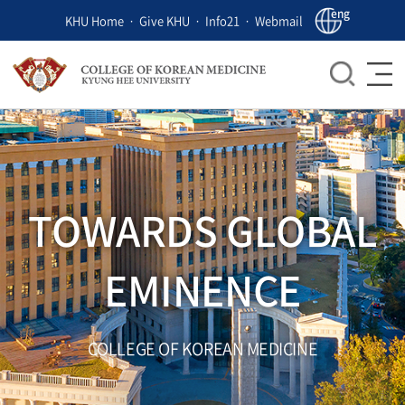
eng
KHU Home
Give KHU
Info21
Webmail
TOWARDS GLOBAL
EMINENCE
COLLEGE OF KOREAN MEDICINE